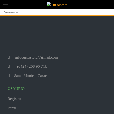
Verónica
infocursosfera@gmail.com
+ (0424) 208 90 71
Santa Mónica, Caracas
USAURIO
Registro
Perfil